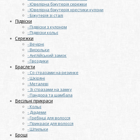
- Ювелірна біжутерія сережки
- Ювелірна біжутерія хрестики кулони
- Біжутерія зі сталі
Підвіски
- Підвіски з кулоном
- Підвіски кольє
Сережки
- Вечірні
- Висюльки
- Англійський замок
- Гвоздики
Браслети
- Со стразами на резинке
- Шкіряні
- Металеві
- Зі стразами на замку
- Пандора та шамбала
Весільні прикраси
- Кольє
- Діадеми
- Гребінці для волосся
- Прикраси для волосся
- Шпильки
Броші