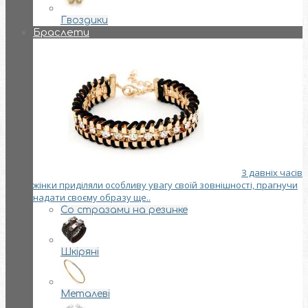
Гвоздики
Браслети
З давніх часів
жінки приділяли особливу увагу своїй зовнішності, прагнучи
надати своєму образу ще..
Со стразами на резинке
Шкіряні
Металеві