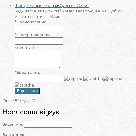
Швидке замовлення
Open or Close
Будь ласка, вкажіть свій номер телефону та iмя, щоб ми
могли звязатися з Вами
*
Наименование
*
Номер телефону
Коментар
*
Введіть код
Відправити
Опис
Відгуки (0)
Написати відгук
Ваше Ім’я:
Ваш відгук: