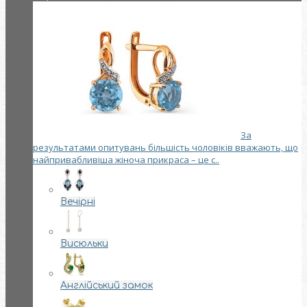
За
результатами опитувань більшість чоловіків вважають, що
найпривабливіша жіноча прикраса – це с..
Вечірні
Висюльки
Англійський замок