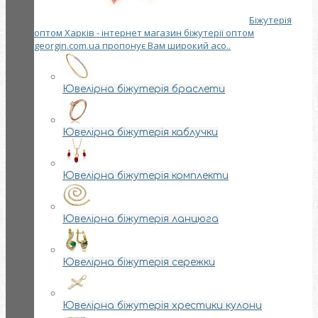
Біжутерія
оптом Харків - інтернет магазин біжутерії оптом
georgin.com.ua пропонує Вам широкий асо..
Ювелірна біжутерія браслети
Ювелірна біжутерія каблучки
Ювелірна біжутерія комплекти
Ювелірна біжутерія ланцюга
Ювелірна біжутерія сережки
Ювелірна біжутерія хрестики кулони