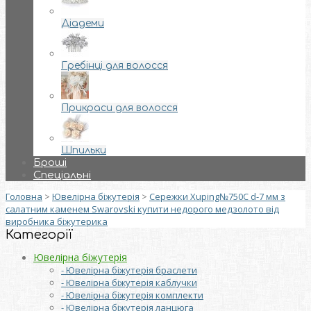
Діадеми
Гребінці для волосся
Прикраси для волосся
Шпильки
Броші
Спеціальні
Головна
>
Ювелірна біжутерія
>
Сережки Xuping№750С d-7 мм з
салатним каменем Swarovski купити недорого медзолото від
виробника біжутерика
Категорії
Ювелірна біжутерія
- Ювелірна біжутерія браслети
- Ювелірна біжутерія каблучки
- Ювелірна біжутерія комплекти
- Ювелірна біжутерія ланцюга