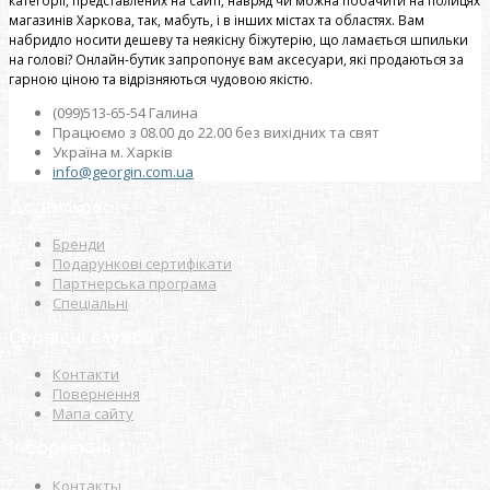
категорії, представлених на сайті, навряд чи можна побачити на полицях
магазинів Харкова, так, мабуть, і в інших містах та областях. Вам
набридло носити дешеву та неякісну біжутерію, що ламається шпильки
на голові? Онлайн-бутик запропонує вам аксесуари, які продаються за
гарною ціною та відрізняються чудовою якістю.
(099)513-65-54 Галина
Працюємо з 08.00 до 22.00 без вихідних та свят
Україна м. Харків
info@georgin.com.ua
Додатково
Бренди
Подарункові сертифікати
Партнерська програма
Спеціальні
Сервісні служби
Контакти
Повернення
Мапа сайту
Інформація
Контакты