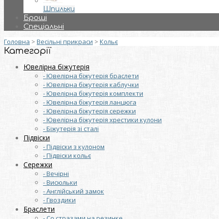
Шпильки
Броші
Спеціальні
Головна
>
Весільні прикраси
>
Кольє
Категорії
Ювелірна біжутерія
- Ювелірна біжутерія браслети
- Ювелірна біжутерія каблучки
- Ювелірна біжутерія комплекти
- Ювелірна біжутерія ланцюга
- Ювелірна біжутерія сережки
- Ювелірна біжутерія хрестики кулони
- Біжутерія зі сталі
Підвіски
- Підвіски з кулоном
- Підвіски кольє
Сережки
- Вечірні
- Висюльки
- Англійський замок
- Гвоздики
Браслети
- Со стразами на резинке