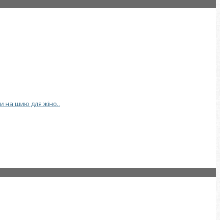
и на шию для жіно..