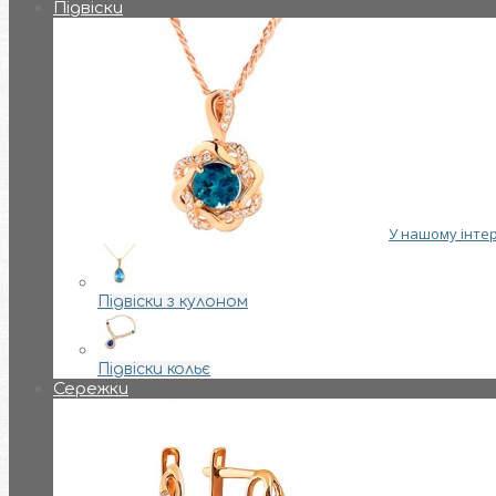
Підвіски
У нашому інтер
Підвіски з кулоном
Підвіски кольє
Сережки