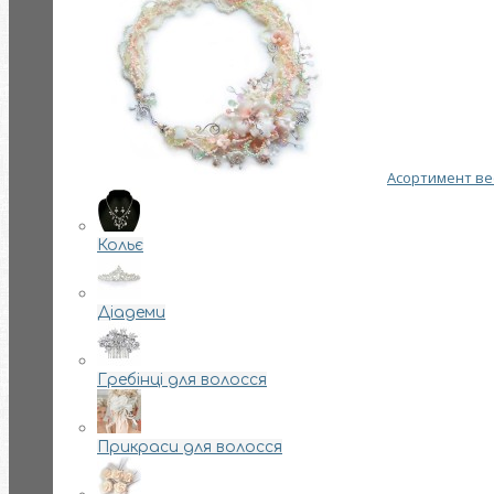
Асортимент вес
Кольє
Діадеми
Гребінці для волосся
Прикраси для волосся