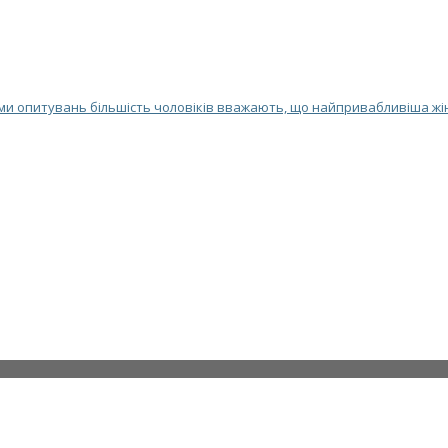
и опитувань більшість чоловіків вважають, що найпривабливіша жіно