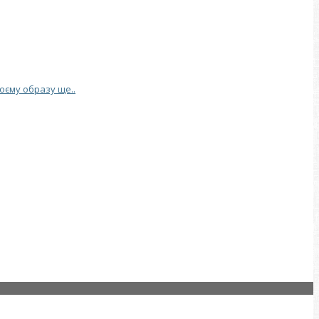
воєму образу ще..