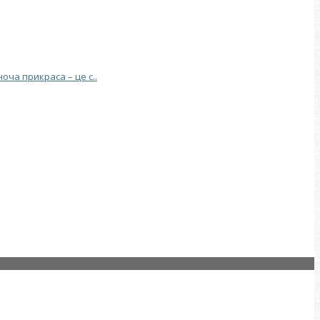
ча прикраса – це с..