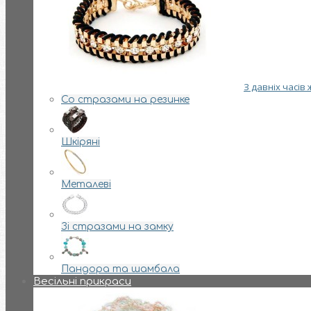
З давніх часів
Со стразами на резинке
Шкіряні
Металеві
Зі стразами на замку
Пандора та шамбала
Весільні прикраси