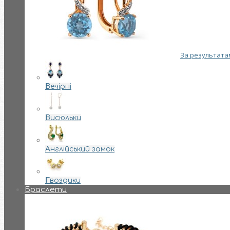
За результатам
Вечірні
Висюльки
Англійський замок
Гвоздики
Браслети