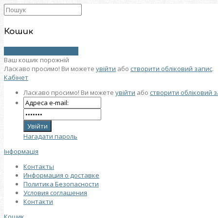
Кошик
0 товар (товарів) - 0 грн.
Ваш кошик порожній
Ласкаво просимо! Ви можете
увійти
або
створити обліковий запис
.
Кабінет
Ласкаво просимо! Ви можете
увійти
або
створити обліковий з
Нагадати пароль
Інформація
Контакты
Информация о доставке
Политика Безопасности
Условия соглашения
Контакти
Кошик