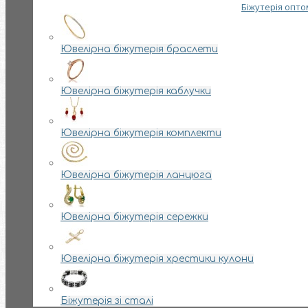
Біжутерія опто
Ювелірна біжутерія браслети
Ювелірна біжутерія каблучки
Ювелірна біжутерія комплекти
Ювелірна біжутерія ланцюга
Ювелірна біжутерія сережки
Ювелірна біжутерія хрестики кулони
Біжутерія зі сталі