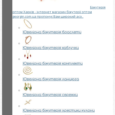
Біжутерія
оптом Харків - інтернет магазин біжутерії оптом
georgin.com.ua пропонує Вам широкий асо..
Ювелірна біжутерія браслети
Ювелірна біжутерія каблучки
Ювелірна біжутерія комплекти
Ювелірна біжутерія ланцюга
Ювелірна біжутерія сережки
Ювелірна біжутерія хрестики кулони