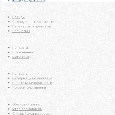
info@georgin.com.ua
Додатково
Бренди
Подарункові сертифікати
Партнерська програма
Спеціальні
Сервісні служби
Контакти
Повернення
Мапа сайту
Інформація
Контакты
Информация о доставке
Политика Безопасности
Условия соглашения
Обліковий запис
Обліковий запис
Історія замовлень
Список бажаних товарів