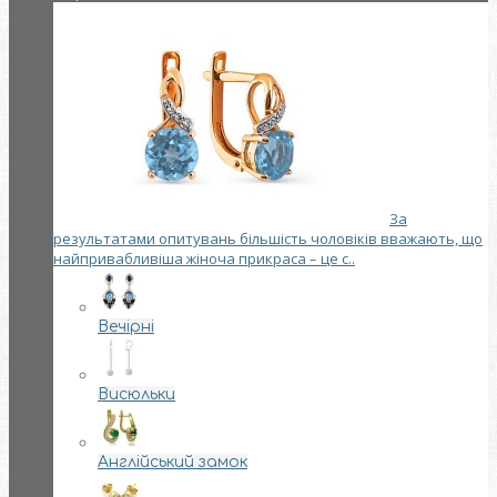
За
результатами опитувань більшість чоловіків вважають, що
найпривабливіша жіноча прикраса – це с..
Вечірні
Висюльки
Англійський замок