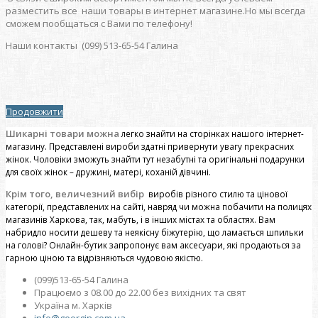
разместить все наши товары в интернет магазине.Но мы всегда
сможем пообщаться с Вами по телефону!
Наши контакты (099) 513-65-54 Галина
Продовжити
Шикарні товари можна
легко знайти на сторінках нашого інтернет-
магазину. Представлені вироби здатні привернути увагу прекрасних
жінок. Чоловіки зможуть знайти тут незабутні та оригінальні подарунки
для своїх жінок – дружині, матері, коханій дівчині.
Крім того, величезний вибір
виробів різного стилю та цінової
категорії, представлених на сайті, навряд чи можна побачити на полицях
магазинів Харкова, так, мабуть, і в інших містах та областях. Вам
набридло носити дешеву та неякісну біжутерію, що ламається шпильки
на голові? Онлайн-бутик запропонує вам аксесуари, які продаються за
гарною ціною та відрізняються чудовою якістю.
(099)513-65-54 Галина
Працюємо з 08.00 до 22.00 без вихідних та свят
Україна м. Харків