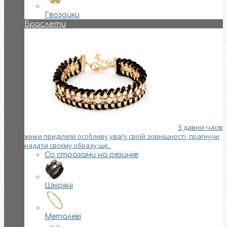
Гвоздики
Браслети
З давніх часів
жінки приділяли особливу увагу своїй зовнішності, прагнучи
надати своєму образу ще..
Со стразами на резинке
Шкіряні
Металеві