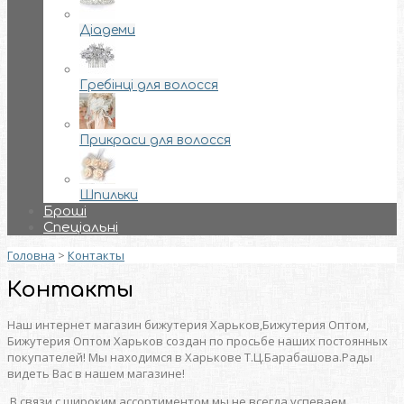
Діадеми
Гребінці для волосся
Прикраси для волосся
Шпильки
Броші
Спеціальні
Головна
>
Контакты
Контакты
Наш интернет магазин бижутерия Харьков,Бижутерия Оптом,
Бижутерия Оптом Харьков создан по просьбе наших постоянных
покупателей! Мы находимся в Харькове Т.Ц.Барабашова.Рады
видеть Вас в нашем магазине!
В связи с широким ассортиментом мы не всегда успеваем