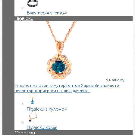
Біжутерія зі сталі
Підвіски
У нашому
інтернет магазині біжутерії оптом Харків Ви знайдете
неповторні прикраси на шию для жіно..
Підвіски з кулоном
Підвіски кольє
Сережки