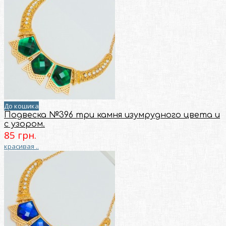
До кошика
Подвеска №396 три камня изумрудного цвета и
с узором.
85 грн.
красивая ..