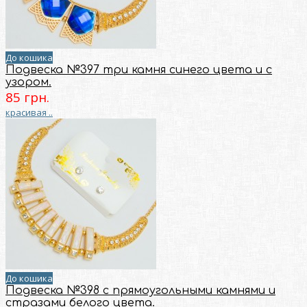
До кошика
Подвеска №397 три камня синего цвета и с
узором.
85 грн.
красивая ..
До кошика
Подвеска №398 с прямоугольными камнями и
стразами белого цвета.