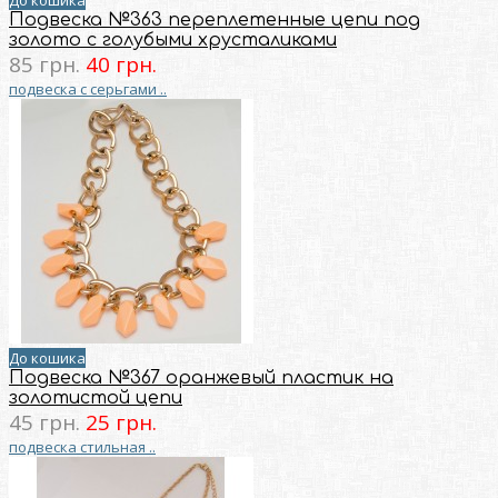
До кошика
Подвеска №363 переплетенные цепи под
золото с голубыми хрусталиками
85 грн.
40 грн.
подвеска с серьгами ..
До кошика
Подвеска №367 оранжевый пластик на
золотистой цепи
45 грн.
25 грн.
подвеска стильная ..