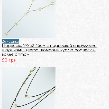
До кошика
Подвеска№232 45см с подвеской и круглыми
шариками цвета шампань куплю подвески-
колье оптом
90 грн.
..