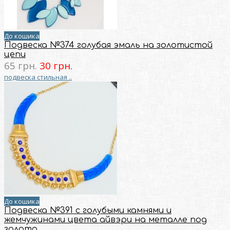
До кошика
Подвеска №374 голубая эмаль на золотистой
цепи
65 грн.
30 грн.
подвеска стильная ..
До кошика
Подвеска №391 с голубыми камнями и
жемчужинами цвета айвэри на металле под
золото