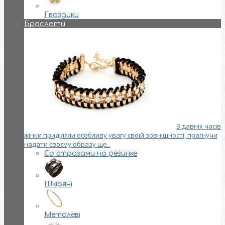
Гвоздики
Браслети
З давніх часів
жінки приділяли особливу увагу своїй зовнішності, прагнучи
надати своєму образу ще..
Со стразами на резинке
Шкіряні
Металеві