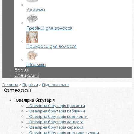
Діадеми
Гребінці для волосся
Прикраси для волосся
Шпильки
Броші
Спеціальні
Головна
>
Підвіски
>
Підвіски кольє
Категорії
Ювелірна біжутерія
- Ювелірна біжутерія браслети
- Ювелірна біжутерія каблучки
- Ювелірна біжутерія комплекти
- Ювелірна біжутерія ланцюга
- Ювелірна біжутерія сережки
- Ювелірна біжутерія хрестики кулони