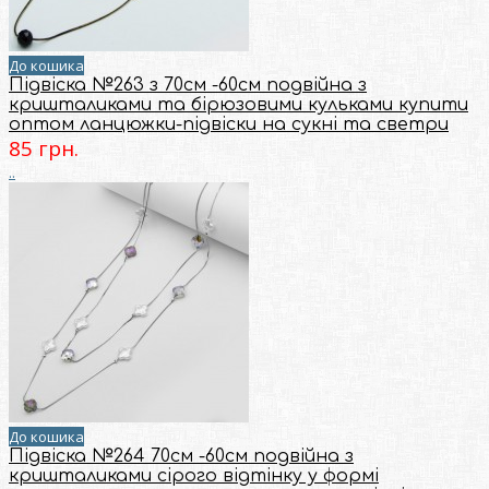
До кошика
Підвіска №263 з 70см -60см подвійна з
кришталиками та бірюзовими кульками купити
оптом ланцюжки-підвіски на сукні та светри
85 грн.
..
До кошика
Підвіска №264 70см -60см подвійна з
кришталиками сірого відтінку у формі