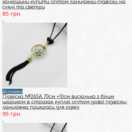
конюшини купити оптом ланцюжки-підвіски на
сукні та светри
85 грн.
..
До кошика
Підвіска №265А 70см +10см висюлька з бiлим
шариком в стразах куплю оптом довгі підвіски-
ланцюжка прикраси для одягу
95 грн.
..