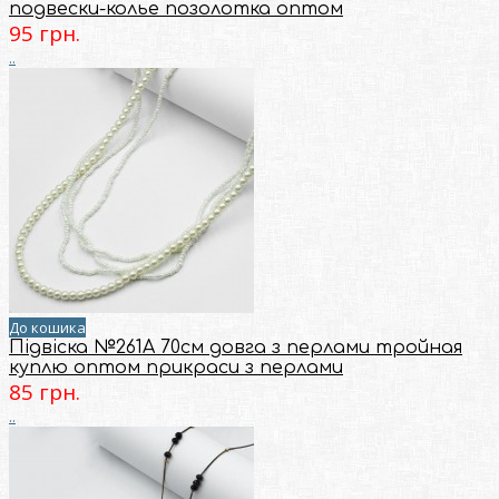
подвески-колье позолотка оптом
95 грн.
..
До кошика
Підвіска №261А 70см довга з перлами тройная
куплю оптом прикраси з перлами
85 грн.
..