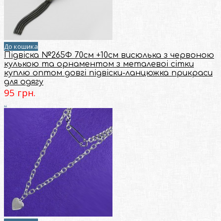
До кошика
Підвіска №265Ф 70см +10см висюлька з червоною
кулькою та орнаментом з металевоi сiтки
куплю оптом довгі підвіски-ланцюжка прикраси
для одягу
95 грн.
..