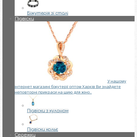
Біжутерія зі сталі
Підвіски
У нашому
інтернет магазині біжутерії оптом Харків Ви знайдете
неповторні прикраси на шию для жіно..
Підвіски з кулоном
Підвіски кольє
Сережки