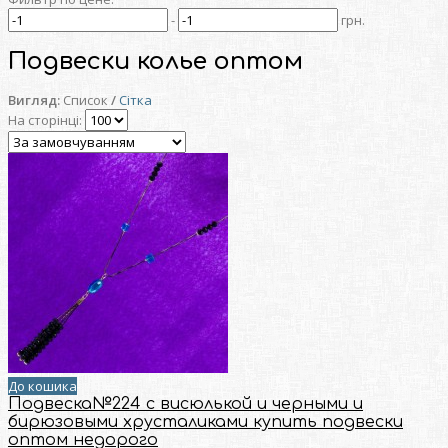
-
грн.
Подвески колье оптом
Вигляд:
Список
/
Сітка
На сторінці:
До кошика
Подвеска№224 с висюлькой и черными и
бирюзовыми хрусталиками купить подвески
оптом недорого