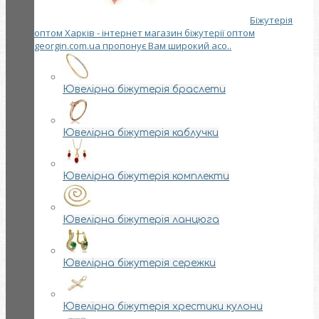
Біжутерія
оптом Харків - інтернет магазин біжутерії оптом
georgin.com.ua пропонує Вам широкий асо..
Ювелірна біжутерія браслети
Ювелірна біжутерія каблучки
Ювелірна біжутерія комплекти
Ювелірна біжутерія ланцюга
Ювелірна біжутерія сережки
Ювелірна біжутерія хрестики кулони