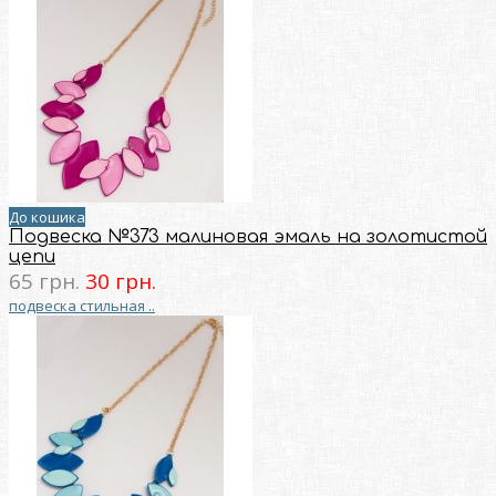
До кошика
Подвеска №373 малиновая эмаль на золотистой
цепи
65 грн.
30 грн.
подвеска стильная ..