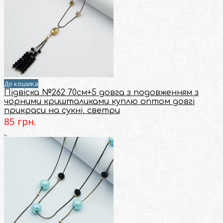
До кошика
Підвіска №262 70см+5 довга з подовженням з
чорними кришталиками куплю оптом довгі
прикраси на сукні, светри
85 грн.
..