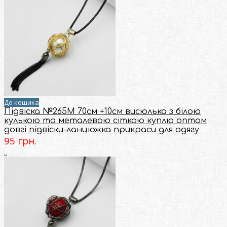
До кошика
Підвіска №265М 70см +10см висюлька з білою
кулькою та металевою сiткою куплю оптом
довгі підвіски-ланцюжка прикраси для одягу
95 грн.
..