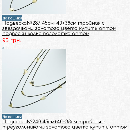
До кошика
Подвеска№237 45см+40+38см тройная с
звездочками золотого цвета купить оптом
подвески-колье позолотка оптом
95 грн.
..
До кошика
Подвеска№240 45см+40+38см тройная с
треугольниками золотого цвета купить оптом