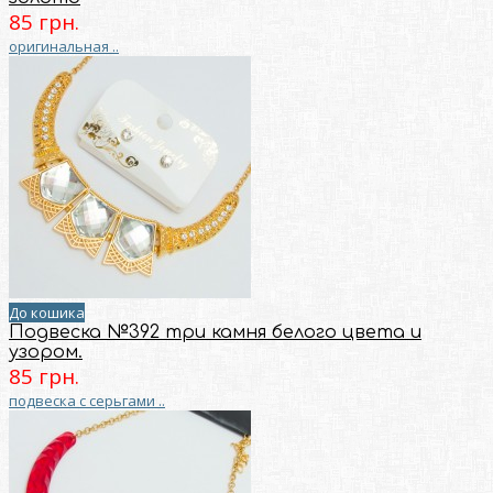
85 грн.
оригинальная ..
До кошика
Подвеска №392 три камня белого цвета и
узором.
85 грн.
подвеска с серьгами ..