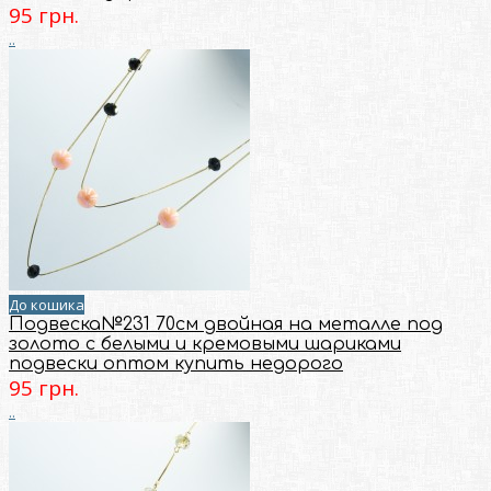
95 грн.
..
До кошика
Подвеска№231 70см двойная на металле под
золото с белыми и кремовыми шариками
подвески оптом купить недорого
95 грн.
..