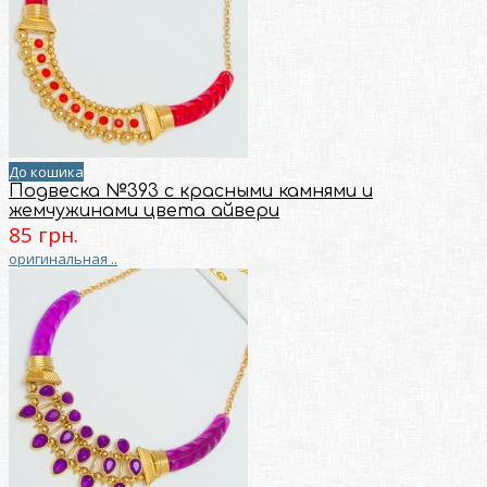
До кошика
Подвеска №393 с красными камнями и
жемчужинами цвета айвери
85 грн.
оригинальная ..