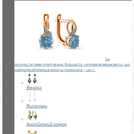
За
результатами опитувань більшість чоловіків вважають, що
найпривабливіша жіноча прикраса – це с..
Вечірні
Висюльки
Англійський замок