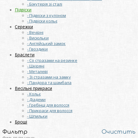
- Біжутерія зі сталі
Підвіски
- Підвіски з кулоном
- Підвіски кольє
Сережки
- Вечірні
- Висюльки
- Англійський замок
- Гвоздики
Браслети
- Со стразами на резинке
- Шкіряні
- Металеві
- Зі стразами на замку
- Пандора та шамбала
Весільні прикраси
- Кольє
- Діадеми
- Гребінці для волосся
- Прикраси для волосся
- Шпильки
Броші
Фильтр
Очистить
Фильтр по цене: