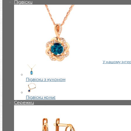
Підвіски
У нашому інтер
Підвіски з кулоном
Підвіски кольє
Сережки