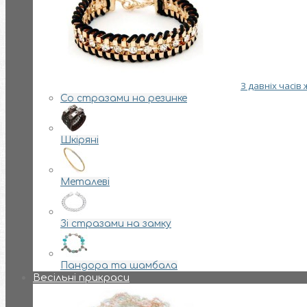
З давніх часів
Со стразами на резинке
Шкіряні
Металеві
Зі стразами на замку
Пандора та шамбала
Весільні прикраси