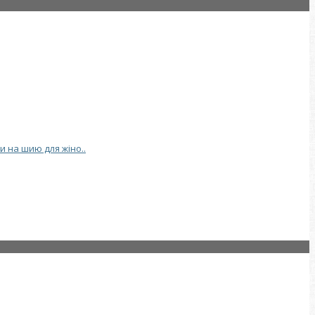
и на шию для жіно..