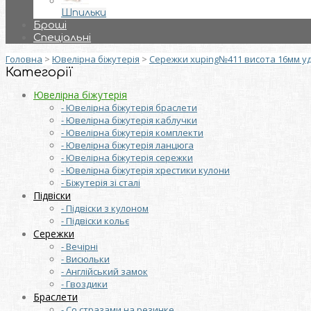
Шпильки
Броші
Спеціальні
Головна
>
Ювелірна біжутерія
>
Сережки xuping№411 висота 16мм уд
Категорії
Ювелірна біжутерія
- Ювелірна біжутерія браслети
- Ювелірна біжутерія каблучки
- Ювелірна біжутерія комплекти
- Ювелірна біжутерія ланцюга
- Ювелірна біжутерія сережки
- Ювелірна біжутерія хрестики кулони
- Біжутерія зі сталі
Підвіски
- Підвіски з кулоном
- Підвіски кольє
Сережки
- Вечірні
- Висюльки
- Англійський замок
- Гвоздики
Браслети
- Со стразами на резинке