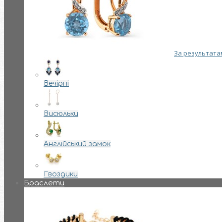
За результатам
Вечірні
Висюльки
Англійський замок
Гвоздики
Браслети