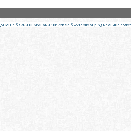
оїнені з білими цирконами 18к куплю біжутерію xuping медичне золо