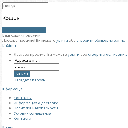
Кошик
0 товар (товарів) - 0 грн.
Ваш кошик порожній
Ласкаво просимо! Ви можете
увійти
або
створити обліковий запис
.
Кабінет
Ласкаво просимо! Ви можете
увійти
або
створити обліковий з
Нагадати пароль
Інформація
Контакты
Информация о доставке
Политика Безопасности
Условия соглашения
Контакти
Кошик