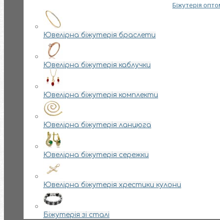
Біжутерія опто
Ювелірна біжутерія браслети
Ювелірна біжутерія каблучки
Ювелірна біжутерія комплекти
Ювелірна біжутерія ланцюга
Ювелірна біжутерія сережки
Ювелірна біжутерія хрестики кулони
Біжутерія зі сталі