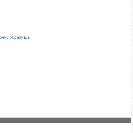
воєму образу ще..