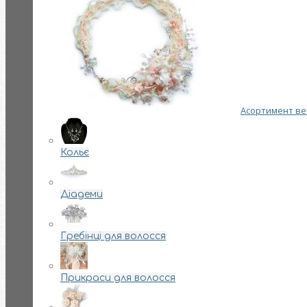
Асортимент вес
Кольє
Діадеми
Гребінці для волосся
Прикраси для волосся