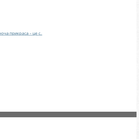
ча прикраса – це с..