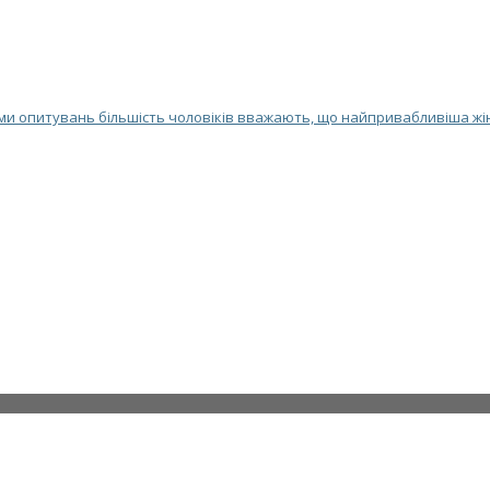
и опитувань більшість чоловіків вважають, що найпривабливіша жіно