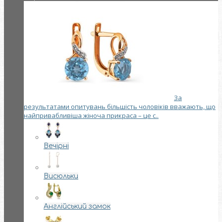
За
результатами опитувань більшість чоловіків вважають, що
найпривабливіша жіноча прикраса – це с..
Вечірні
Висюльки
Англійський замок