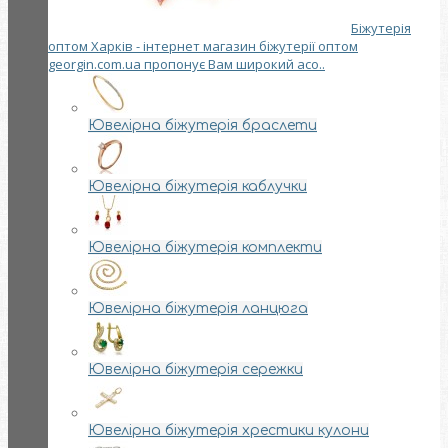
Біжутерія
оптом Харків - інтернет магазин біжутерії оптом
georgin.com.ua пропонує Вам широкий асо..
Ювелірна біжутерія браслети
Ювелірна біжутерія каблучки
Ювелірна біжутерія комплекти
Ювелірна біжутерія ланцюга
Ювелірна біжутерія сережки
Ювелірна біжутерія хрестики кулони