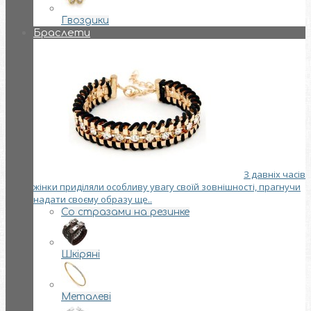
Гвоздики
Браслети
З давніх часів
жінки приділяли особливу увагу своїй зовнішності, прагнучи
надати своєму образу ще..
Со стразами на резинке
Шкіряні
Металеві