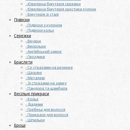
- Ювелірна біжутерія сережки
- Ювелірна біжутерія хрестики кулони
- Біжутерія зі сталі
Підвіски
- Підвіски з кулоном
- Підвіски кольє
Сережки
- Вечірні
- Висюльки
- Англійський замок
- Гвоздики
Браслети
- Со стразами на резинке
- Шкіряні
- Металеві
- Зі стразами на замку
- Пандора та шамбала
Весільні прикраси
- Кольє
- Діадеми
- Гребінці для волосся
- Прикраси для волосся
- Шпильки
Броші