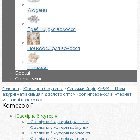
Діадеми
Гребінці для волосся
Прикраси для волосся
Шпильки
Броші
Спеціальні
Головна
>
Ювелірна біжутерія
>
Сережки Xuping№349 d-15 мм
ажурні напівкільця під золото оптом ксюпінг сережки в інтернет
магазині позолотка
Категорії
Ювелірна біжутерія
- Ювелірна біжутерія браслети
- Ювелірна біжутерія каблучки
- Ювелірна біжутерія комплекти
- Ювелірна біжутерія ланцюга