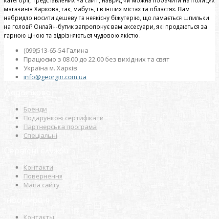
категорії, представлених на сайті, навряд чи можна побачити на полицях
магазинів Харкова, так, мабуть, і в інших містах та областях. Вам
набридло носити дешеву та неякісну біжутерію, що ламається шпильки
на голові? Онлайн-бутик запропонує вам аксесуари, які продаються за
гарною ціною та відрізняються чудовою якістю.
(099)513-65-54 Галина
Працюємо з 08.00 до 22.00 без вихідних та свят
Україна м. Харків
info@georgin.com.ua
Додатково
Бренди
Подарункові сертифікати
Партнерська програма
Спеціальні
Сервісні служби
Контакти
Повернення
Мапа сайту
Інформація
Контакты