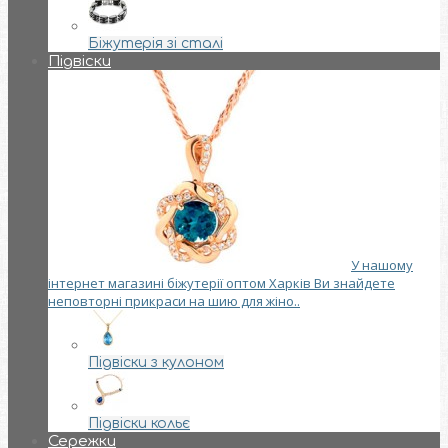
Біжутерія зі сталі
Підвіски
У нашому
інтернет магазині біжутерії оптом Харків Ви знайдете
неповторні прикраси на шию для жіно..
Підвіски з кулоном
Підвіски кольє
Сережки