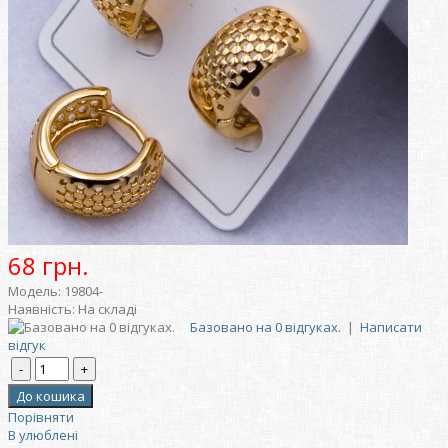
68 грн.
Модель:
19804-
Наявність:
На складі
Базовано на 0 відгуках.
|
Написати
відгук
Порівняти
В улюблені