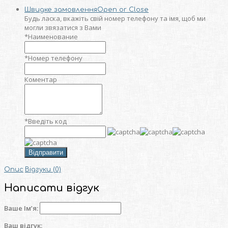
Швидке замовлення
Open or Close
Будь ласка, вкажіть свій номер телефону та iмя, щоб ми
могли звязатися з Вами
*
Наименование
*
Номер телефону
Коментар
*
Введіть код
Відправити
Опис
Відгуки (0)
Написати відгук
Ваше Ім’я:
Ваш відгук: