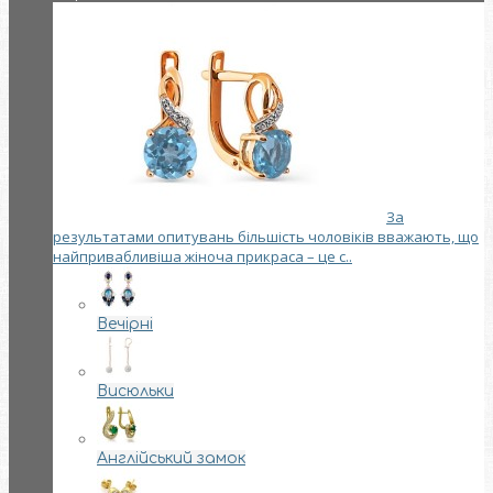
За
результатами опитувань більшість чоловіків вважають, що
найпривабливіша жіноча прикраса – це с..
Вечірні
Висюльки
Англійський замок