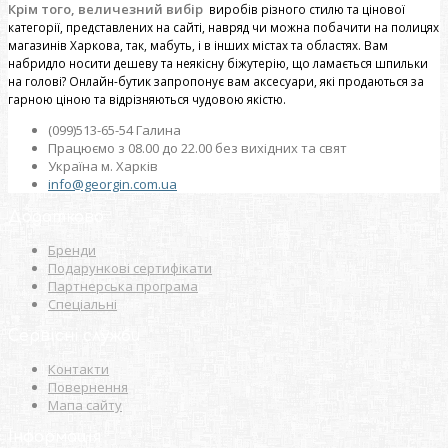
Крім того, величезний вибір
виробів різного стилю та цінової
категорії, представлених на сайті, навряд чи можна побачити на полицях
магазинів Харкова, так, мабуть, і в інших містах та областях. Вам
набридло носити дешеву та неякісну біжутерію, що ламається шпильки
на голові? Онлайн-бутик запропонує вам аксесуари, які продаються за
гарною ціною та відрізняються чудовою якістю.
(099)513-65-54 Галина
Працюємо з 08.00 до 22.00 без вихідних та свят
Україна м. Харків
info@georgin.com.ua
Додатково
Бренди
Подарункові сертифікати
Партнерська програма
Спеціальні
Сервісні служби
Контакти
Повернення
Мапа сайту
Інформація