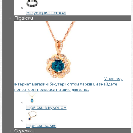
Біжутерія зі сталі
Підвіски
У нашому
інтернет магазині біжутерії оптом Харків Ви знайдете
неповторні прикраси на шию для жіно..
Підвіски з кулоном
Підвіски кольє
Сережки