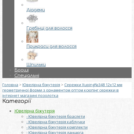
Діадеми
Гребінці для волосся
Прикраси для волосся
Шпильки
Броші
Спеціальні
Головна
>
Ювелірна біжутерія
>
Сережки Xuping№348 12х12 мм
геометричної форми з орнаментом оптом ксюпінг сережки в
інтернет магазині позолотка
Категорії
Ювелірна біжутерія
- Ювелірна біжутерія браслети
- Ювелірна біжутерія каблучки
- Ювелірна біжутерія комплекти
- Ювелірна біжутерія ланцюга