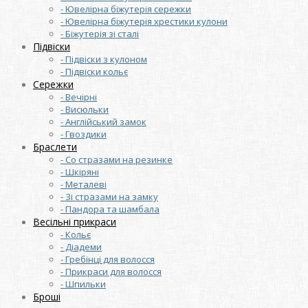
- Ювелірна біжутерія сережки
- Ювелірна біжутерія хрестики кулони
- Біжутерія зі сталі
Підвіски
- Підвіски з кулоном
- Підвіски кольє
Сережки
- Вечірні
- Висюльки
- Англійський замок
- Гвоздики
Браслети
- Со стразами на резинке
- Шкіряні
- Металеві
- Зі стразами на замку
- Пандора та шамбала
Весільні прикраси
- Кольє
- Діадеми
- Гребінці для волосся
- Прикраси для волосся
- Шпильки
Броші