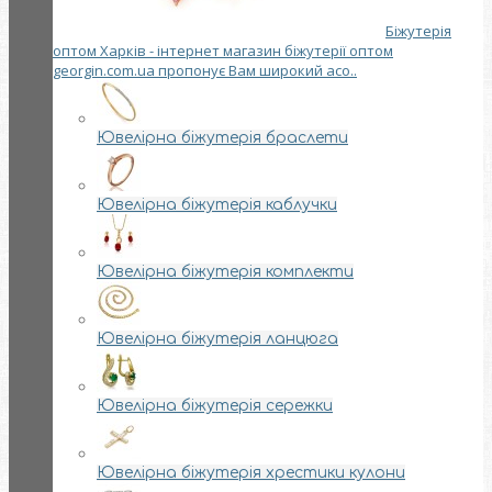
Біжутерія
оптом Харків - інтернет магазин біжутерії оптом
georgin.com.ua пропонує Вам широкий асо..
Ювелірна біжутерія браслети
Ювелірна біжутерія каблучки
Ювелірна біжутерія комплекти
Ювелірна біжутерія ланцюга
Ювелірна біжутерія сережки
Ювелірна біжутерія хрестики кулони