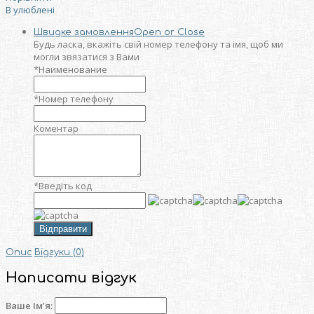
В улюблені
Швидке замовлення
Open or Close
Будь ласка, вкажіть свій номер телефону та iмя, щоб ми
могли звязатися з Вами
*
Наименование
*
Номер телефону
Коментар
*
Введіть код
Відправити
Опис
Відгуки (0)
Написати відгук
Ваше Ім’я: