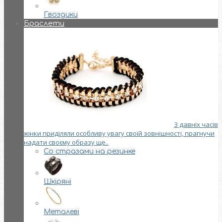
Гвоздики
Браслети
З давніх часів
жінки приділяли особливу увагу своїй зовнішності, прагнучи
надати своєму образу ще..
Со стразами на резинке
Шкіряні
Металеві