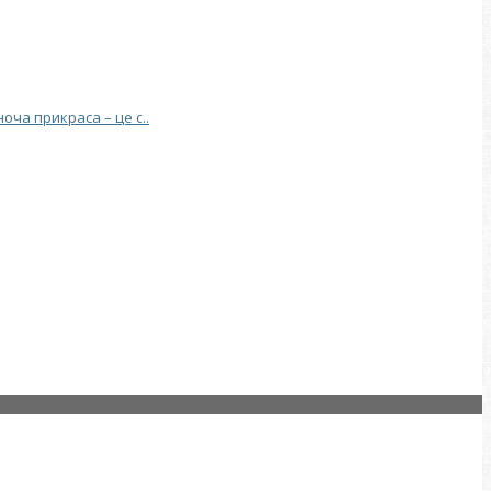
ча прикраса – це с..