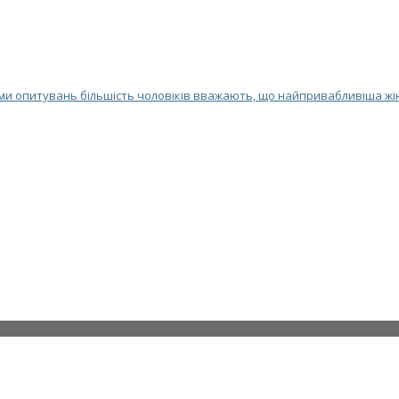
и опитувань більшість чоловіків вважають, що найпривабливіша жіно