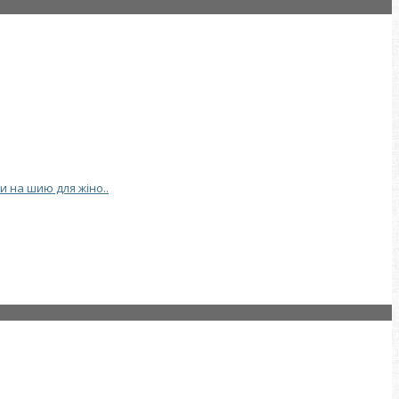
и на шию для жіно..