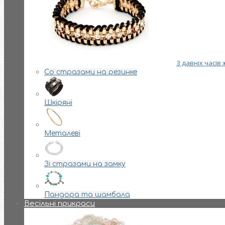
З давніх часів
Со стразами на резинке
Шкіряні
Металеві
Зі стразами на замку
Пандора та шамбала
Весільні прикраси