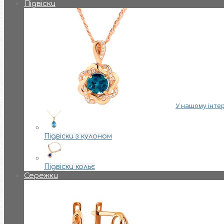
Підвіски
У нашому інтер
Підвіски з кулоном
Підвіски кольє
Сережки