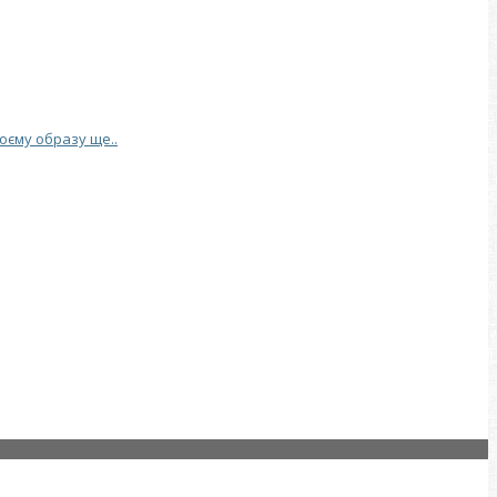
воєму образу ще..