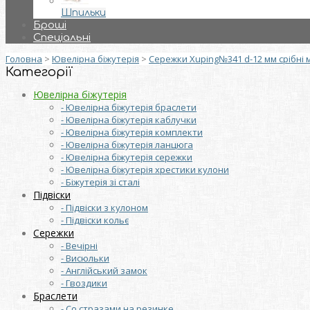
Шпильки
Броші
Спеціальні
Головна
>
Ювелірна біжутерія
>
Сережки Xuping№341 d-12 мм срібні 
Категорії
Ювелірна біжутерія
- Ювелірна біжутерія браслети
- Ювелірна біжутерія каблучки
- Ювелірна біжутерія комплекти
- Ювелірна біжутерія ланцюга
- Ювелірна біжутерія сережки
- Ювелірна біжутерія хрестики кулони
- Біжутерія зі сталі
Підвіски
- Підвіски з кулоном
- Підвіски кольє
Сережки
- Вечірні
- Висюльки
- Англійський замок
- Гвоздики
Браслети
- Со стразами на резинке