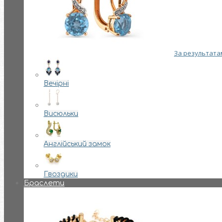
За результатам
Вечірні
Висюльки
Англійський замок
Гвоздики
Браслети