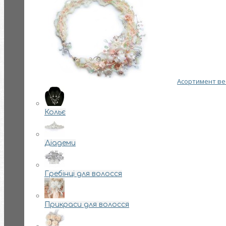
Асортимент вес
Кольє
Діадеми
Гребінці для волосся
Прикраси для волосся