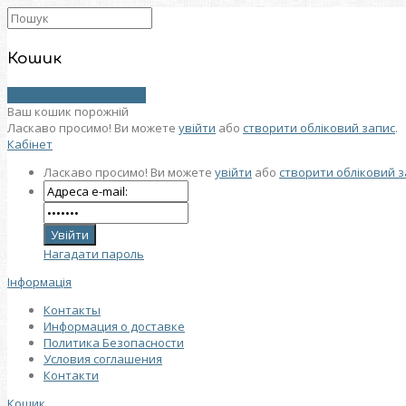
Кошик
0 товар (товарів) - 0 грн.
Ваш кошик порожній
Ласкаво просимо! Ви можете
увійти
або
створити обліковий запис
.
Кабінет
Ласкаво просимо! Ви можете
увійти
або
створити обліковий з
Нагадати пароль
Інформація
Контакты
Информация о доставке
Политика Безопасности
Условия соглашения
Контакти
Кошик