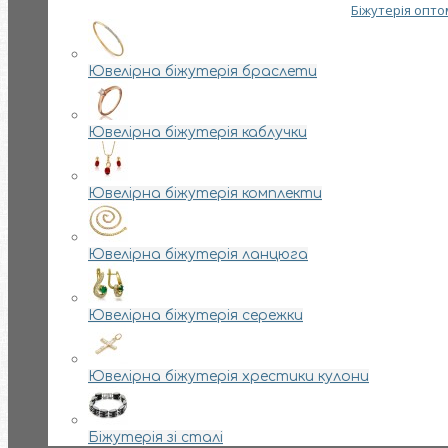
Біжутерія опто
Ювелірна біжутерія браслети
Ювелірна біжутерія каблучки
Ювелірна біжутерія комплекти
Ювелірна біжутерія ланцюга
Ювелірна біжутерія сережки
Ювелірна біжутерія хрестики кулони
Біжутерія зі сталі