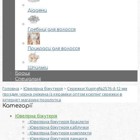
Діадеми
Гребінці для волосся
Прикраси для волосся
Шпильки
Броші
Спеціальні
Головна
>
Ювелірна біжутерія
>
Сережки Xuping№2576 d-12 мм
гвоздик чорна сніжина із кераміки оптом ксюпінг сережки в
інтернет магазині позолотка
Категорії
Ювелірна біжутерія
- Ювелірна біжутерія браслети
- Ювелірна біжутерія каблучки
- Ювелірна біжутерія комплекти
- Ювелірна біжутерія ланцюга