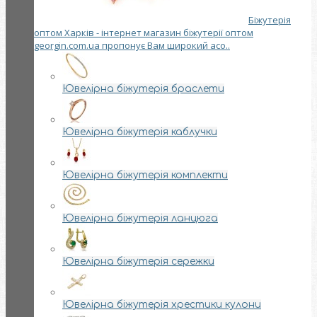
Біжутерія
оптом Харків - інтернет магазин біжутерії оптом
georgin.com.ua пропонує Вам широкий асо..
Ювелірна біжутерія браслети
Ювелірна біжутерія каблучки
Ювелірна біжутерія комплекти
Ювелірна біжутерія ланцюга
Ювелірна біжутерія сережки
Ювелірна біжутерія хрестики кулони