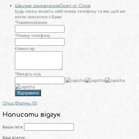
Швидке замовлення
Open or Close
Будь ласка, вкажіть свій номер телефону та iмя, щоб ми
могли звязатися з Вами
*
Наименование
*
Номер телефону
Коментар
*
Введіть код
Відправити
Опис
Відгуки (0)
Написати відгук
Ваше Ім’я:
Ваш відгук: