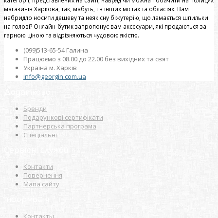
категорії, представлених на сайті, навряд чи можна побачити на полицях
магазинів Харкова, так, мабуть, і в інших містах та областях. Вам
набридло носити дешеву та неякісну біжутерію, що ламається шпильки
на голові? Онлайн-бутик запропонує вам аксесуари, які продаються за
гарною ціною та відрізняються чудовою якістю.
(099)513-65-54 Галина
Працюємо з 08.00 до 22.00 без вихідних та свят
Україна м. Харків
info@georgin.com.ua
Додатково
Бренди
Подарункові сертифікати
Партнерська програма
Спеціальні
Сервісні служби
Контакти
Повернення
Мапа сайту
Інформація
Контакты