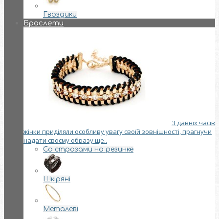
Гвоздики
Браслети
З давніх часів
жінки приділяли особливу увагу своїй зовнішності, прагнучи
надати своєму образу ще..
Со стразами на резинке
Шкіряні
Металеві