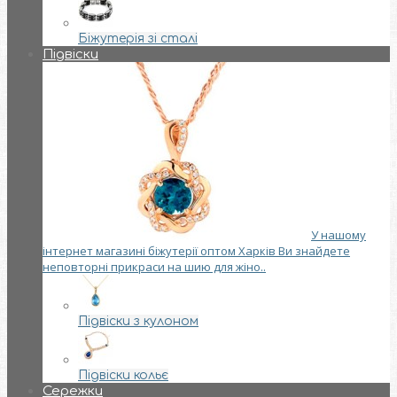
Біжутерія зі сталі
Підвіски
У нашому
інтернет магазині біжутерії оптом Харків Ви знайдете
неповторні прикраси на шию для жіно..
Підвіски з кулоном
Підвіски кольє
Сережки