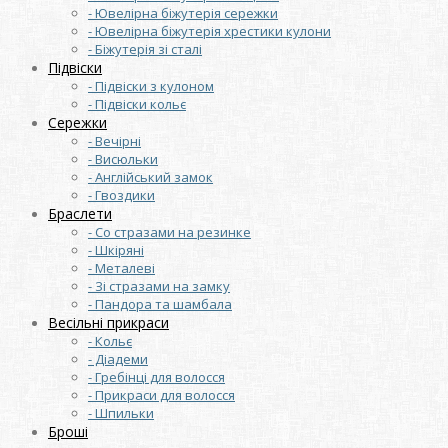
- Ювелірна біжутерія сережки
- Ювелірна біжутерія хрестики кулони
- Біжутерія зі сталі
Підвіски
- Підвіски з кулоном
- Підвіски кольє
Сережки
- Вечірні
- Висюльки
- Англійський замок
- Гвоздики
Браслети
- Со стразами на резинке
- Шкіряні
- Металеві
- Зі стразами на замку
- Пандора та шамбала
Весільні прикраси
- Кольє
- Діадеми
- Гребінці для волосся
- Прикраси для волосся
- Шпильки
Броші