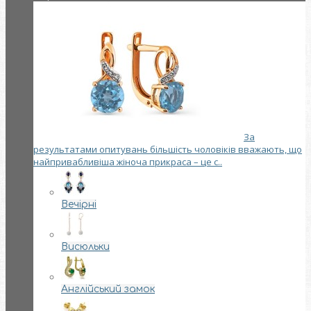
За
результатами опитувань більшість чоловіків вважають, що
найпривабливіша жіноча прикраса – це с..
Вечірні
Висюльки
Англійський замок