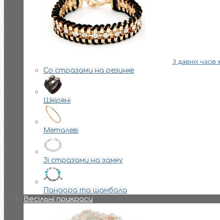
З давніх часів
Со стразами на резинке
Шкіряні
Металеві
Зі стразами на замку
Пандора та шамбала
Весільні прикраси