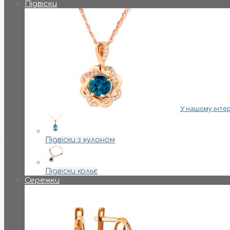
Підвіски
У нашому інтер
Підвіски з кулоном
Підвіски кольє
Сережки