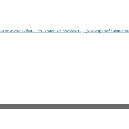
и опитувань більшість чоловіків вважають, що найпривабливіша жіно