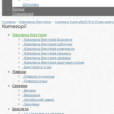
Шпильки
Броші
Спеціальні
Головна
>
Ювелірна біжутерія
>
Сережки Xuping№2570 d-20 мм оригі
Категорії
Ювелірна біжутерія
- Ювелірна біжутерія браслети
- Ювелірна біжутерія каблучки
- Ювелірна біжутерія комплекти
- Ювелірна біжутерія ланцюга
- Ювелірна біжутерія сережки
- Ювелірна біжутерія хрестики кулони
- Біжутерія зі сталі
Підвіски
- Підвіски з кулоном
- Підвіски кольє
Сережки
- Вечірні
- Висюльки
- Англійський замок
- Гвоздики
Браслети
- Со стразами на резинке