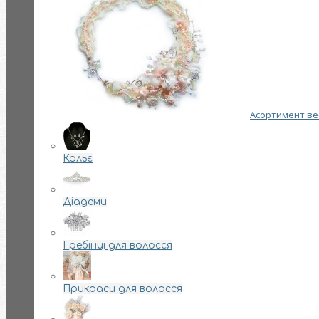
Асортимент вес
Кольє
Діадеми
Гребінці для волосся
Прикраси для волосся