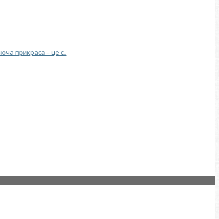
ча прикраса – це с..