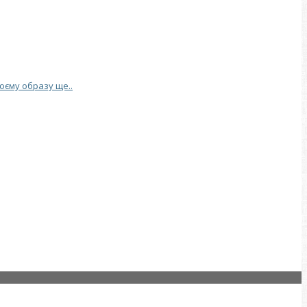
воєму образу ще..