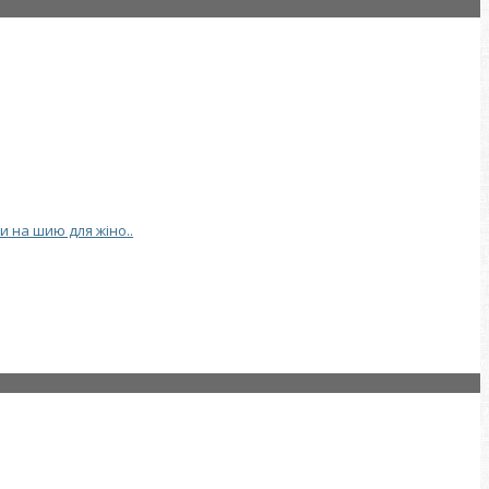
и на шию для жіно..