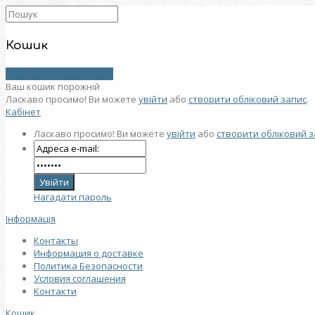
Кошик
0 товар (товарів) - 0 грн.
Ваш кошик порожній
Ласкаво просимо! Ви можете
увійти
або
створити обліковий запис
.
Кабінет
Ласкаво просимо! Ви можете
увійти
або
створити обліковий з
Нагадати пароль
Інформація
Контакты
Информация о доставке
Политика Безопасности
Условия соглашения
Контакти
Кошик