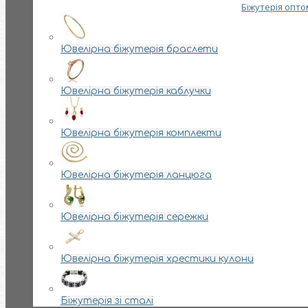
Біжутерія опто
Ювелірна біжутерія браслети
Ювелірна біжутерія каблучки
Ювелірна біжутерія комплекти
Ювелірна біжутерія ланцюга
Ювелірна біжутерія сережки
Ювелірна біжутерія хрестики кулони
Біжутерія зі сталі