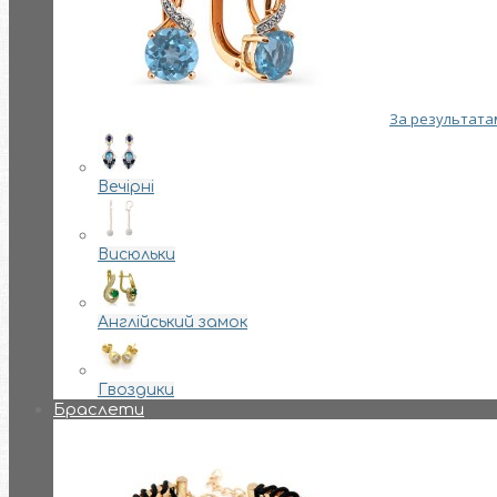
За результатам
Вечірні
Висюльки
Англійський замок
Гвоздики
Браслети