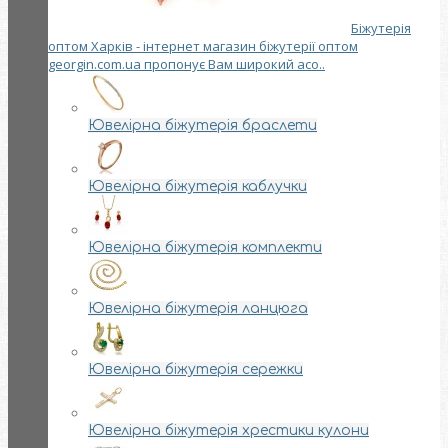
Біжутерія
оптом Харків - інтернет магазин біжутерії оптом
georgin.com.ua пропонує Вам широкий асо..
Ювелірна біжутерія браслети
Ювелірна біжутерія каблучки
Ювелірна біжутерія комплекти
Ювелірна біжутерія ланцюга
Ювелірна біжутерія сережки
Ювелірна біжутерія хрестики кулони