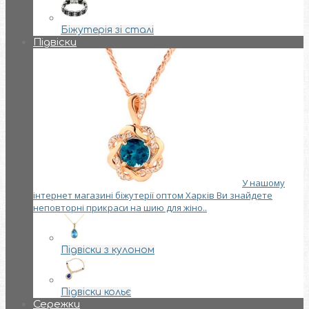
Біжутерія зі сталі
Підвіски
У нашому
інтернет магазині біжутерії оптом Харків Ви знайдете
неповторні прикраси на шию для жіно..
Підвіски з кулоном
Підвіски кольє
Сережки