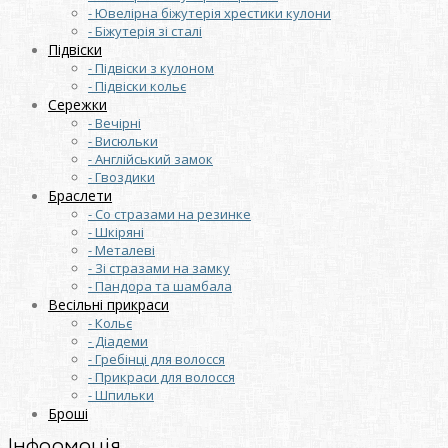
- Ювелірна біжутерія хрестики кулони
- Біжутерія зі сталі
Підвіски
- Підвіски з кулоном
- Підвіски кольє
Сережки
- Вечірні
- Висюльки
- Англійський замок
- Гвоздики
Браслети
- Со стразами на резинке
- Шкіряні
- Металеві
- Зі стразами на замку
- Пандора та шамбала
Весільні прикраси
- Кольє
- Діадеми
- Гребінці для волосся
- Прикраси для волосся
- Шпильки
Броші
Інформація