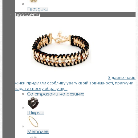
Гвоздики
Браслети
З давніх часів
жінки приділяли особливу увагу своїй зовнішності, прагнучи
надати своєму образу ще..
Со стразами на резинке
Шкіряні
Металеві