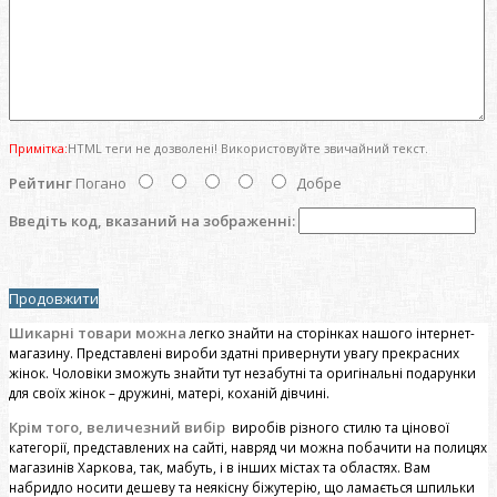
Примітка:
HTML теги не дозволені! Використовуйте звичайний текст.
Рейтинг
Погано
Добре
Введіть код, вказаний на зображенні:
Продовжити
Шикарні товари можна
легко знайти на сторінках нашого інтернет-
магазину. Представлені вироби здатні привернути увагу прекрасних
жінок. Чоловіки зможуть знайти тут незабутні та оригінальні подарунки
для своїх жінок – дружині, матері, коханій дівчині.
Крім того, величезний вибір
виробів різного стилю та цінової
категорії, представлених на сайті, навряд чи можна побачити на полицях
магазинів Харкова, так, мабуть, і в інших містах та областях. Вам
набридло носити дешеву та неякісну біжутерію, що ламається шпильки