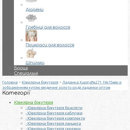
Діадеми
Гребінці для волосся
Прикраси для волосся
Шпильки
Броші
Спеціальні
Головна
>
Ювелірна біжутерія
>
Ладанка Xuping№271 19х15мм із
зображенням куплю медичне золото родii ладанки оптом
Категорії
Ювелірна біжутерія
- Ювелірна біжутерія браслети
- Ювелірна біжутерія каблучки
- Ювелірна біжутерія комплекти
- Ювелірна біжутерія ланцюга
- Ювелірна біжутерія сережки