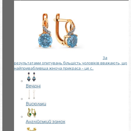
За
результатами опитувань більшість чоловіків вважають, що
найпривабливіша жіноча прикраса – це с..
Вечірні
Висюльки
Англійський замок