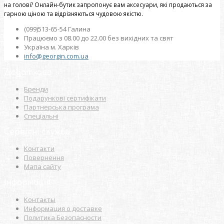
на голові? Онлайн-бутик запропонує вам аксесуари, які продаються за
гарною ціною та відрізняються чудовою якістю.
(099)513-65-54 Галина
Працюємо з 08.00 до 22.00 без вихідних та свят
Україна м. Харків
info@georgin.com.ua
Додатково
Бренди
Подарункові сертифікати
Партнерська програма
Спеціальні
Сервісні служби
Контакти
Повернення
Мапа сайту
Інформація
Контакты
Информация о доставке
Политика Безопасности