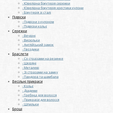
- Ювелірна біжутерія сережки
- Ювелірна біжутерія хрестики кулони
- Біжутерія зі сталі
Підвіски
- Підвіски з кулоном
- Підвіски кольє
Сережки
- Вечірні
- Висюльки
- Англійський замок
- Гвоздики
Браслети
- Со стразами на резинке
- Шкіряні
- Металеві
- Зі стразами на замку
- Пандора та шамбала
Весільні прикраси
- Кольє
- Діадеми
- Гребінці для волосся
- Прикраси для волосся
- Шпильки
Броші