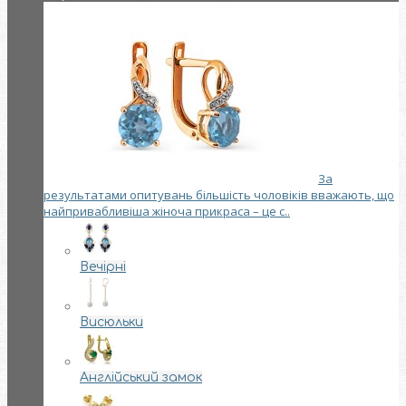
За
результатами опитувань більшість чоловіків вважають, що
найпривабливіша жіноча прикраса – це с..
Вечірні
Висюльки
Англійський замок