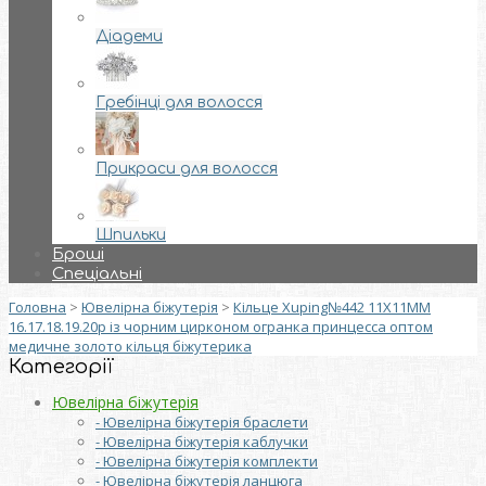
Діадеми
Гребінці для волосся
Прикраси для волосся
Шпильки
Броші
Спеціальні
Головна
>
Ювелірна біжутерія
>
Кільце Xuping№442 11Х11ММ
16.17.18.19.20р із чорним цирконом огранка принцесса оптом
медичне золото кільця біжутерика
Категорії
Ювелірна біжутерія
- Ювелірна біжутерія браслети
- Ювелірна біжутерія каблучки
- Ювелірна біжутерія комплекти
- Ювелірна біжутерія ланцюга