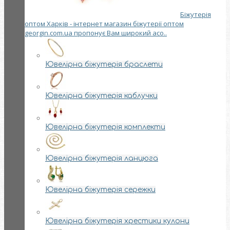
Біжутерія
оптом Харків - інтернет магазин біжутерії оптом
georgin.com.ua пропонує Вам широкий асо..
Ювелірна біжутерія браслети
Ювелірна біжутерія каблучки
Ювелірна біжутерія комплекти
Ювелірна біжутерія ланцюга
Ювелірна біжутерія сережки
Ювелірна біжутерія хрестики кулони