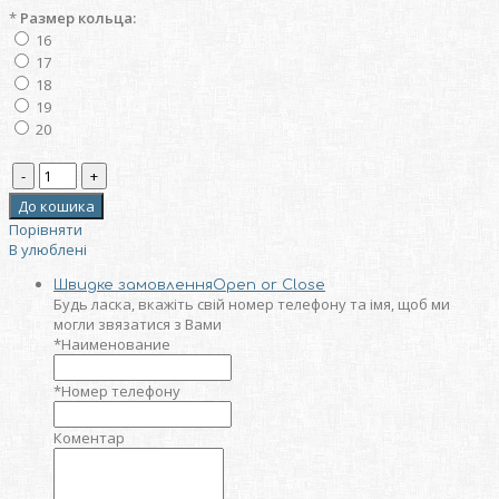
*
Размер кольца:
16
17
18
19
20
Порівняти
В улюблені
Швидке замовлення
Open or Close
Будь ласка, вкажіть свій номер телефону та iмя, щоб ми
могли звязатися з Вами
*
Наименование
*
Номер телефону
Коментар