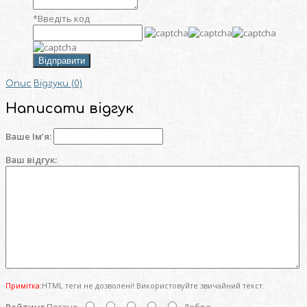
*
Введіть код
Відправити
Опис
Відгуки (0)
Написати відгук
Ваше Ім’я:
Ваш відгук:
Примітка:
HTML теги не дозволені! Використовуйте звичайний текст.
Рейтинг
Погано
Добре