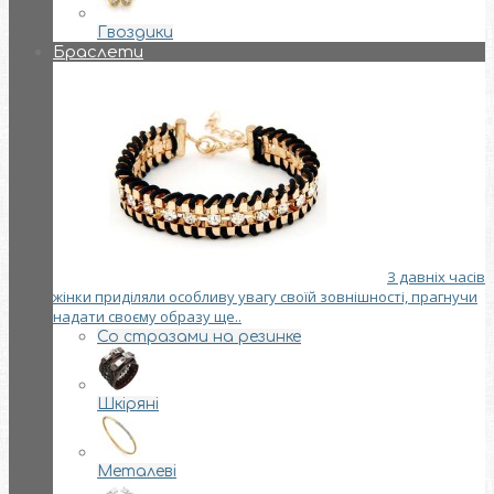
Гвоздики
Браслети
З давніх часів
жінки приділяли особливу увагу своїй зовнішності, прагнучи
надати своєму образу ще..
Со стразами на резинке
Шкіряні
Металеві