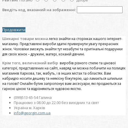
Введіть код, вказаний на зображенні:
Продовжити
Шикарні товари можна
легко знайти на сторінках нашого інтернет-
магазину. Представлені вироби здатні привернути увагу прекрасних
жінок. Чоловіки зможуть знайти тут незабутні та оригінальні подарунки
для своїх жінок – дружині, матері, коханій дівчині.
Крім того, величезний вибір
виробів різного стилю та цінової
категорії, представлених на сайті, навряд чи можна побачити на полицях
магазинів Харкова, так, мабуть, і в інших містах та областях. Вам
набридло носити дешеву та неякісну біжутерію, що ламається шпильки
на голові? Онлайн-бутик запропонує вам аксесуари, які продаються за
гарною ціною та відрізняються чудовою якістю.
(099)513-65-54 Галина
Працюємо з 08.00 до 22.00 без вихідних та свят
Україна м. Харків
info@georgin.com.ua
Додатково