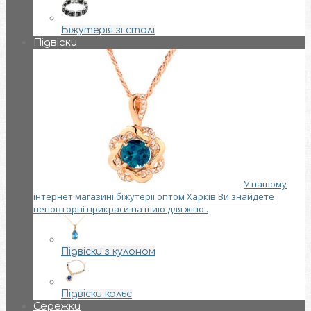
Біжутерія зі сталі
Підвіски
У нашому
інтернет магазині біжутерії оптом Харків Ви знайдете
неповторні прикраси на шию для жіно..
Підвіски з кулоном
Підвіски кольє
Сережки