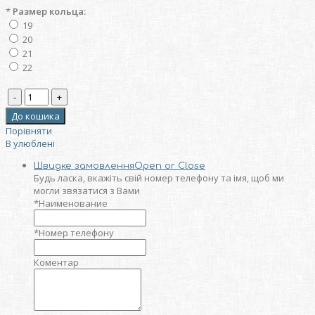
*
Размер кольца:
19
20
21
22
Порівняти
В улюблені
Швидке замовлення
Open or Close
Будь ласка, вкажіть свій номер телефону та iмя, щоб ми
могли звязатися з Вами
*
Наименование
*
Номер телефону
Коментар