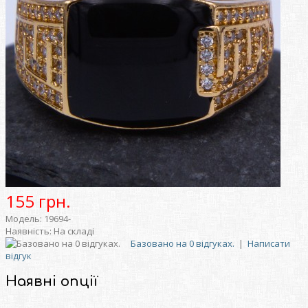
155 грн.
Модель:
19694-
Наявність:
На складі
Базовано на 0 відгуках.
|
Написати
відгук
Наявні опції