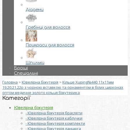
Діадеми
Гребінці для волосся
Прикраси для волосся
Шпильки
Броші
Спеціальні
Головна
>
Ювелірна біжутерія
>
Кільце Xuping№440 11х11мм
19.20.21.22р з чорною вставкою та орнаментом в білих цирконах
оптом медичне золото кільця біжутерика
Категорії
Ювелірна біжутерія
- Ювелірна біжутерія браслети
- Ювелірна біжутерія каблучки
- Ювелірна біжутерія комплекти
- Ювелірна біжутерія ланцюга