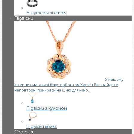
Біжутерія зі сталі
Підвіски
У нашому
інтернет магазині біжутерії оптом Харків Ви знайдете
неповторні прикраси на шию для жіно..
Підвіски з кулоном
Підвіски кольє
Сережки