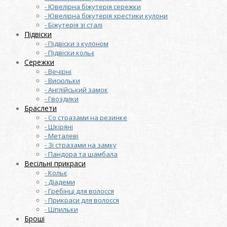
- Ювелірна біжутерія сережки
- Ювелірна біжутерія хрестики кулони
- Біжутерія зі сталі
Підвіски
- Підвіски з кулоном
- Підвіски кольє
Сережки
- Вечірні
- Висюльки
- Англійський замок
- Гвоздики
Браслети
- Со стразами на резинке
- Шкіряні
- Металеві
- Зі стразами на замку
- Пандора та шамбала
Весільні прикраси
- Кольє
- Діадеми
- Гребінці для волосся
- Прикраси для волосся
- Шпильки
Броші