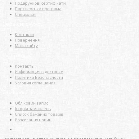
Подарункові сертифікати
Партнерська програма
Спеціальні
Сервісні служби
Контакти
Повернення
Мапа сайту
Інформація
Контакты
Информация о доставке
Политика Безопасности
Условия соглашения
Обліковий запис
Обліковий запис
Історія замовлень
Список бажаних товарів
Розсилання новин