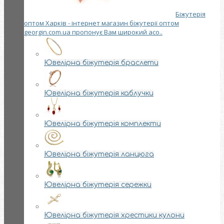
Біжутерія
оптом Харків - інтернет магазин біжутерії оптом
georgin.com.ua пропонує Вам широкий асо..
Ювелірна біжутерія браслети
Ювелірна біжутерія каблучки
Ювелірна біжутерія комплекти
Ювелірна біжутерія ланцюга
Ювелірна біжутерія сережки
Ювелірна біжутерія хрестики кулони