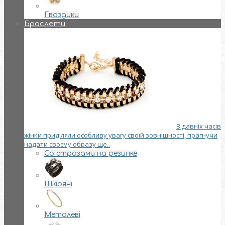
Гвоздики
Браслети
З давніх часів
жінки приділяли особливу увагу своїй зовнішності, прагнучи
надати своєму образу ще..
Со стразами на резинке
Шкіряні
Металеві