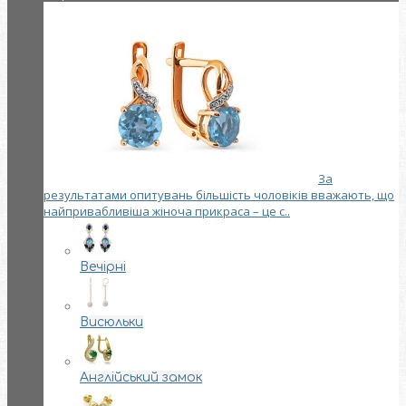
За
результатами опитувань більшість чоловіків вважають, що
найпривабливіша жіноча прикраса – це с..
Вечірні
Висюльки
Англійський замок