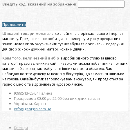
Введіть код, вказаний на зображенні:
Продовжити
Шикарні товари можна
легко знайти на сторінках нашого інтернет-
магазину. Представлені вироби здатні привернути увагу прекрасних
жінок. Чоловіки зможуть знайти тут незабутні та оригінальні подарунки
для своїх жінок – дружині, матері, коханій дівчині.
Крім того, величезний вибір
виробів різного стилю та цінової
категорії, представлених на сайті, навряд чи можна побачити на полицях
магазинів Харкова, так, мабуть, і в інших містах та областях. Вам
набридло носити дешеву та неякісну біжутерію, що ламається шпильки
на голові? Онлайн-бутик запропонує вам аксесуари, які продаються за
гарною ціною та відрізняються чудовою якістю.
(099)513-65-54 Галина
Працюємо з 08.00 до 22.00 без вихідних та свят
Україна м. Харків
info@georgin.com.ua
Додатково
Бренди