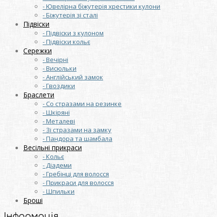
- Ювелірна біжутерія хрестики кулони
- Біжутерія зі сталі
Підвіски
- Підвіски з кулоном
- Підвіски кольє
Сережки
- Вечірні
- Висюльки
- Англійський замок
- Гвоздики
Браслети
- Со стразами на резинке
- Шкіряні
- Металеві
- Зі стразами на замку
- Пандора та шамбала
Весільні прикраси
- Кольє
- Діадеми
- Гребінці для волосся
- Прикраси для волосся
- Шпильки
Броші
Інформація