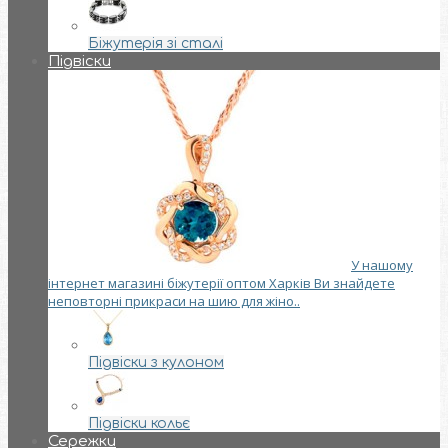
Біжутерія зі сталі
Підвіски
У нашому
інтернет магазині біжутерії оптом Харків Ви знайдете
неповторні прикраси на шию для жіно..
Підвіски з кулоном
Підвіски кольє
Сережки