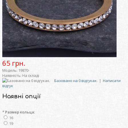
65 грн.
Модель:
19870-
Наявність:
На складі
Базовано на 0 відгуках.
|
Написати
відгук
Наявні опції
*
Размер кольца:
16
19