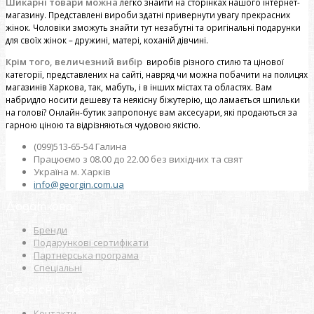
Шикарні товари можна
легко знайти на сторінках нашого інтернет-
магазину. Представлені вироби здатні привернути увагу прекрасних
жінок. Чоловіки зможуть знайти тут незабутні та оригінальні подарунки
для своїх жінок – дружині, матері, коханій дівчині.
Крім того, величезний вибір
виробів різного стилю та цінової
категорії, представлених на сайті, навряд чи можна побачити на полицях
магазинів Харкова, так, мабуть, і в інших містах та областях. Вам
набридло носити дешеву та неякісну біжутерію, що ламається шпильки
на голові? Онлайн-бутик запропонує вам аксесуари, які продаються за
гарною ціною та відрізняються чудовою якістю.
(099)513-65-54 Галина
Працюємо з 08.00 до 22.00 без вихідних та свят
Україна м. Харків
info@georgin.com.ua
Додатково
Бренди
Подарункові сертифікати
Партнерська програма
Спеціальні
Сервісні служби
Контакти