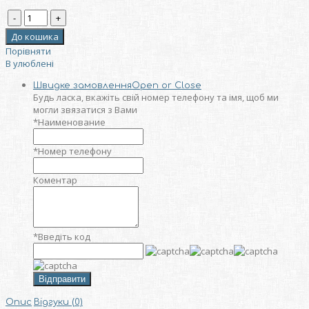
Порівняти
В улюблені
Швидке замовлення
Open or Close
Будь ласка, вкажіть свій номер телефону та iмя, щоб ми
могли звязатися з Вами
*
Наименование
*
Номер телефону
Коментар
*
Введіть код
Відправити
Опис
Відгуки (0)