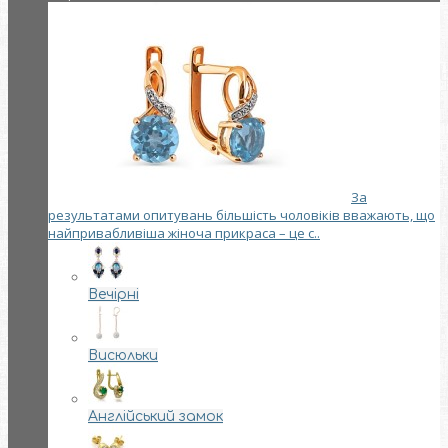
За
результатами опитувань більшість чоловіків вважають, що
найпривабливіша жіноча прикраса – це с..
Вечірні
Висюльки
Англійський замок