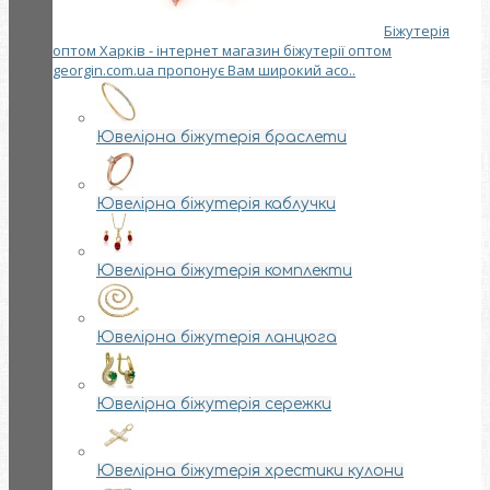
Біжутерія
оптом Харків - інтернет магазин біжутерії оптом
georgin.com.ua пропонує Вам широкий асо..
Ювелірна біжутерія браслети
Ювелірна біжутерія каблучки
Ювелірна біжутерія комплекти
Ювелірна біжутерія ланцюга
Ювелірна біжутерія сережки
Ювелірна біжутерія хрестики кулони