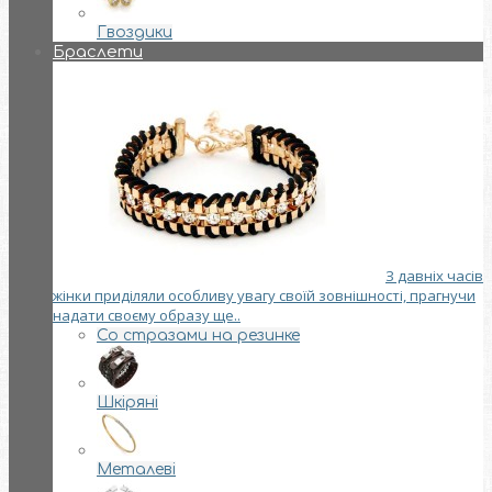
Гвоздики
Браслети
З давніх часів
жінки приділяли особливу увагу своїй зовнішності, прагнучи
надати своєму образу ще..
Со стразами на резинке
Шкіряні
Металеві