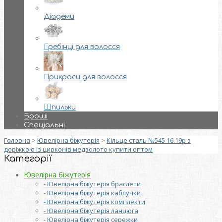
Діадеми
Гребінці для волосся
Прикраси для волосся
Шпильки
Броші
Спеціальні
Головна
>
Ювелірна біжутерія
>
Кільце сталь №545 16.19р з
доріжкою із цирконів медзолото купити оптом
Категорії
Ювелірна біжутерія
- Ювелірна біжутерія браслети
- Ювелірна біжутерія каблучки
- Ювелірна біжутерія комплекти
- Ювелірна біжутерія ланцюга
- Ювелірна біжутерія сережки