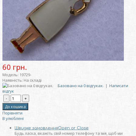
60 грн.
Модель:
19729-
Наявність:
На складі
Базовано на 0 відгуках.
|
Написати
відгук
Порівняти
В улюблені
Швидке замовлення
Open or Close
Будь ласка, вкажіть свій номер телефону та iмя, щоб ми