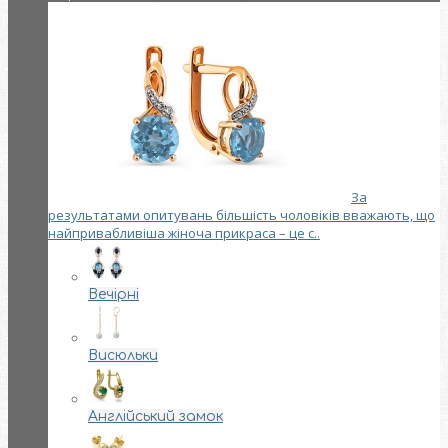
За
результатами опитувань більшість чоловіків вважають, що
найпривабливіша жіноча прикраса – це с..
Вечірні
Висюльки
Англійський замок