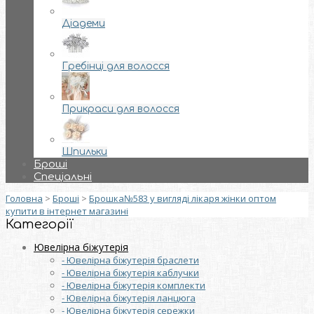
Діадеми
Гребінці для волосся
Прикраси для волосся
Шпильки
Броші
Спеціальні
Головна
>
Броші
>
Брошка№583 у вигляді лікаря жінки оптом
купити в інтернет магазині
Категорії
Ювелірна біжутерія
- Ювелірна біжутерія браслети
- Ювелірна біжутерія каблучки
- Ювелірна біжутерія комплекти
- Ювелірна біжутерія ланцюга
- Ювелірна біжутерія сережки