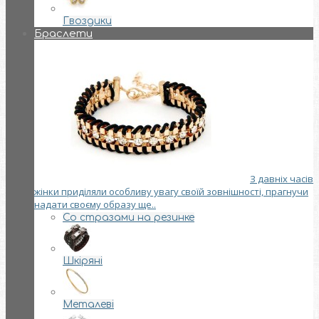
Гвоздики
Браслети
З давніх часів
жінки приділяли особливу увагу своїй зовнішності, прагнучи
надати своєму образу ще..
Со стразами на резинке
Шкіряні
Металеві