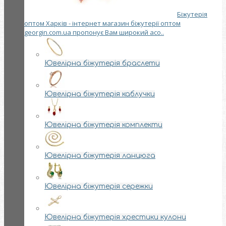
Біжутерія
оптом Харків - інтернет магазин біжутерії оптом
georgin.com.ua пропонує Вам широкий асо..
Ювелірна біжутерія браслети
Ювелірна біжутерія каблучки
Ювелірна біжутерія комплекти
Ювелірна біжутерія ланцюга
Ювелірна біжутерія сережки
Ювелірна біжутерія хрестики кулони