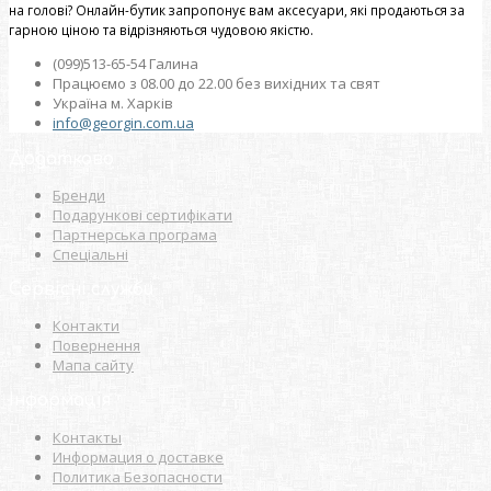
на голові? Онлайн-бутик запропонує вам аксесуари, які продаються за
гарною ціною та відрізняються чудовою якістю.
(099)513-65-54 Галина
Працюємо з 08.00 до 22.00 без вихідних та свят
Україна м. Харків
info@georgin.com.ua
Додатково
Бренди
Подарункові сертифікати
Партнерська програма
Спеціальні
Сервісні служби
Контакти
Повернення
Мапа сайту
Інформація
Контакты
Информация о доставке
Политика Безопасности