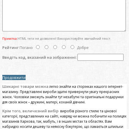
Примітка:
HTML теги не дозволені! Використовуйте звичайний текст.
Рейтинг
Погано
Добре
Введіть код, вказаний на зображенні:
Продовжити
Шикарні товари можна
легко знайти на сторінках нашого інтернет-
магазину. Представлені вироби здатні привернути увагу прекрасних
жінок. Чоловіки зможуть знайти тут незабутні та оригінальні подарунки
для своїх жінок – дружині, матері, коханій дівчині.
Крім того, величезний вибір
виробів різного стилю та цінової
категорії, представлених на сайті, навряд чи можна побачити на полицях
магазинів Харкова, так, мабуть, і в інших містах та областях. Вам
набридло носити дешеву та неякісну біжутерію, що ламається шпильки