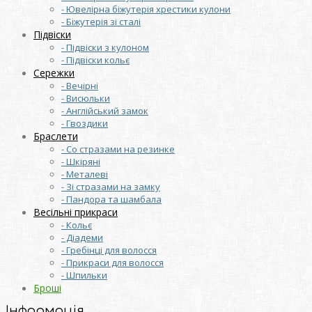
- Ювелірна біжутерія хрестики кулони
- Біжутерія зі сталі
Підвіски
- Підвіски з кулоном
- Підвіски кольє
Сережки
- Вечірні
- Висюльки
- Англійський замок
- Гвоздики
Браслети
- Со стразами на резинке
- Шкіряні
- Металеві
- Зі стразами на замку
- Пандора та шамбала
Весільні прикраси
- Кольє
- Діадеми
- Гребінці для волосся
- Прикраси для волосся
- Шпильки
Броші
Інформація