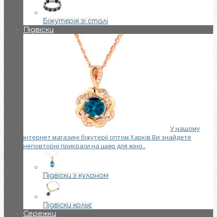
Біжутерія зі сталі
Підвіски
У нашому
інтернет магазині біжутерії оптом Харків Ви знайдете
неповторні прикраси на шию для жіно..
Підвіски з кулоном
Підвіски кольє
Сережки