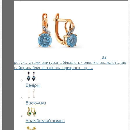
За
результатами опитувань більшість чоловіків вважають, що
найпривабливіша жіноча прикраса – це с..
Вечірні
Висюльки
Англійський замок