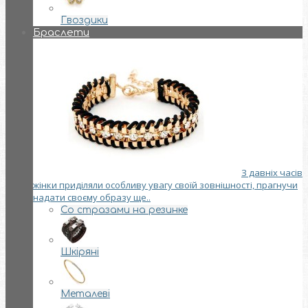
Гвоздики
Браслети
З давніх часів
жінки приділяли особливу увагу своїй зовнішності, прагнучи
надати своєму образу ще..
Со стразами на резинке
Шкіряні
Металеві