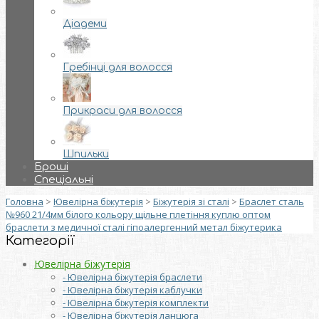
Діадеми
Гребінці для волосся
Прикраси для волосся
Шпильки
Броші
Спеціальні
Головна
>
Ювелірна біжутерія
>
Біжутерія зі сталі
>
Браслет сталь
№960 21/4мм білого кольору щільне плетіння куплю оптом
браслети з медичної сталі гіпоалергенний метал біжутерика
Категорії
Ювелірна біжутерія
- Ювелірна біжутерія браслети
- Ювелірна біжутерія каблучки
- Ювелірна біжутерія комплекти
- Ювелірна біжутерія ланцюга