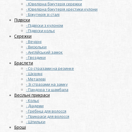
- Ювелірна біжутерія сережки
- Ювелірна біжутерія хрестики кулони
- Біжутерія зі сталі
Підвіски
- Підвіски з кулоном
- Підвіски кольє
Сережки
- Вечірні
- Висюльки
- Англійський замок
- Гвоздики
Браслети
- Со стразами на резинке
- Шкіряні
- Металеві
- Зі стразами на замку
- Пандора та шамбала
Весільні прикраси
- Кольє
- Діадеми
- Гребінці для волосся
- Прикраси для волосся
- Шпильки
Броші