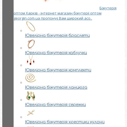
Біжутерія
оптом Харків - інтернет магазин біжутерії оптом
georgin.com.ua пропонує Вам широкий асо..
Ювелірна біжутерія браслети
Ювелірна біжутерія каблучки
Ювелірна біжутерія комплекти
Ювелірна біжутерія ланцюга
Ювелірна біжутерія сережки
Ювелірна біжутерія хрестики кулони