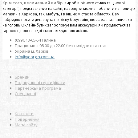
Крім того, величезний вибір
виробів різного стилю та цінової
категорії, представлених на сайті, навряд чи можна побачити на полицях
магазинів Харкова, так, мабуть, і в інших містах та областях. Вам
набридло носити дешеву та неякісну біжутерію, що ламається шпильки
на голові? Онлайн-бутик запропонує вам аксесуари, які продаються за
гарною ціною та відрізняються чудовою якістю.
(099)513-65-54 Галина
Працюємо з 08.00 до 22.00 без вихідних та свят
Україна м. Харків
info@georgin.com.ua
Додатково
Бренди
Подарункові сертифікати
Партнерська програма
Спеціальні
Сервісні служби
Контакти
Повернення
Мапа сайту
Інформація