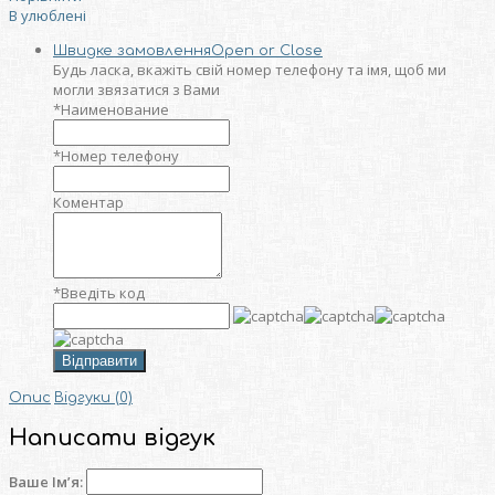
В улюблені
Швидке замовлення
Open or Close
Будь ласка, вкажіть свій номер телефону та iмя, щоб ми
могли звязатися з Вами
*
Наименование
*
Номер телефону
Коментар
*
Введіть код
Відправити
Опис
Відгуки (0)
Написати відгук
Ваше Ім’я: