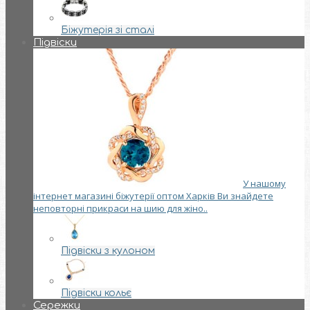
Біжутерія зі сталі
Підвіски
У нашому
інтернет магазині біжутерії оптом Харків Ви знайдете
неповторні прикраси на шию для жіно..
Підвіски з кулоном
Підвіски кольє
Сережки